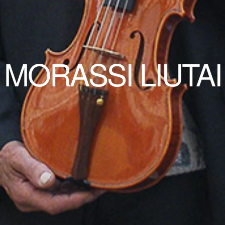
MORASSI LIUTAI