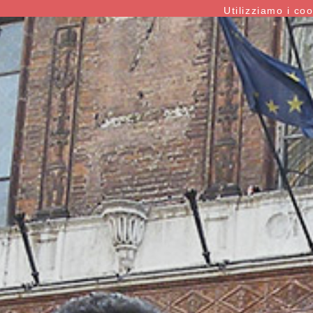
Utilizziamo i co