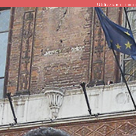
Utilizziamo i co