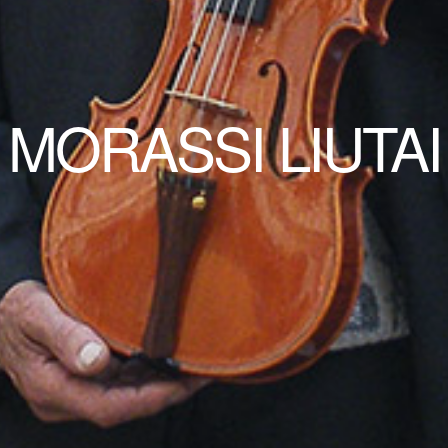
MORASSI LIUTAI