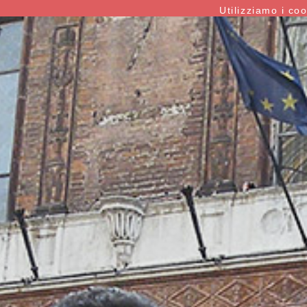
Utilizziamo i co