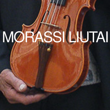
MORASSI LIUTAI