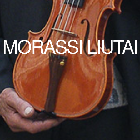
MORASSI LIUTAI