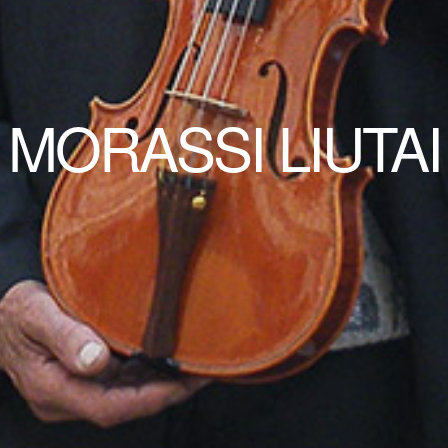
MORASSI LIUTAI