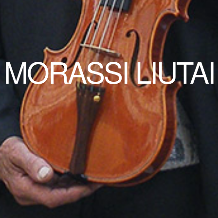
MORASSI LIUTAI