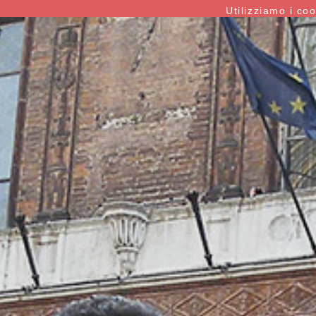
Utilizziamo i co