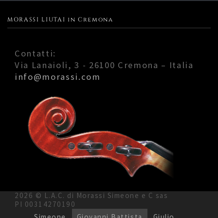
MORASSI LIUTAI in Cremona
Contatti:
Via Lanaioli, 3 - 26100 Cremona – Italia
info@morassi.com
2026 © L.A.C. di Morassi Simeone e C sas
PI 00314270190
Simeone
Giovanni Battista
Giulio