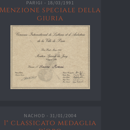
PARIGI -
18/03/1991
Menzione speciale della
giuria
NACHOD -
31/01/2004
1° classicato medaglia