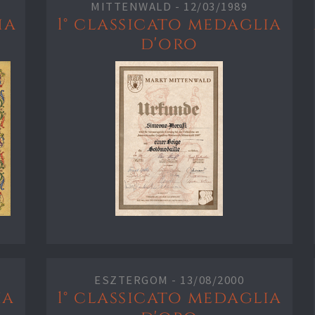
MITTENWALD -
12/03/1989
ia
1° classicato medaglia
d'oro
ESZTERGOM -
13/08/2000
ia
1° classicato medaglia