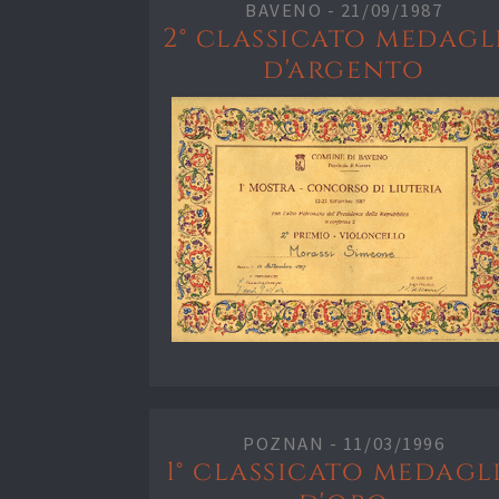
BAVENO -
21/09/1987
2° classicato medagl
d'argento
POZNAN -
11/03/1996
1° classicato medagl