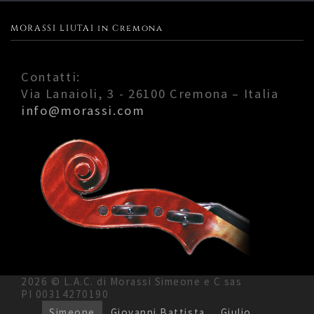
MORASSI LIUTAI in Cremona
Contatti:
Via Lanaioli, 3 - 26100 Cremona – Italia
info@morassi.com
2026 © L.A.C. di Morassi Simeone e C sas
PI 00314270190
Simeone
Giovanni Battista
Giulio